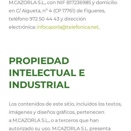
M.CAZORLA S.L., con NIF B17236985 y domicilio
en C/ Aigueta, nº 4 (CP 17761) de Figueres,
Semillas
teléfono 972 50 44 43 y dirección
electrónica:
infocazorla@telefonica.net
.
Varios
Fichas de producto
PROPIEDAD
Cultivos
INTELECTUAL E
Contacto
INDUSTRIAL
Los contenidos de este sitio, incluidos los textos,
imágenes y diseños gráficos, pertenecen
a M.CAZORLA S.L., o a terceros que han
autorizado su uso. M.CAZORLA S.L. presenta