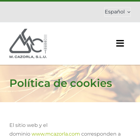
Saltar
Español
al
contenido
Togg
Navig
Inicio
Política de cookies
Empresa
Abonos
Fitosanitarios
El sitio web y el
dominio
www.mcazorla.com
corresponden a
Productos ecológicos