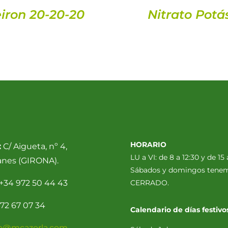
iron 20-20-20
Nitrato Potá
HORARIO
:
C/ Aigueta, nº 4,
LU a VI: de 8 a 12:30 y de 15 
anes (GIRONA).
Sábados y domingos tene
+34 972 50 44 43
CERRADO.
72 67 07 34
Calendario de días festivo
fo@mcazorla.com