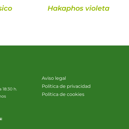
sico
Hakaphos violeta
Aviso legal
Política de privacidad
a 18:30 h.
Política de cookies
mos
s: