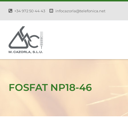
Saltar
+34 972 50 44 43
infocazorla@telefonica.net
al
contenido
FOSFAT NP18-46