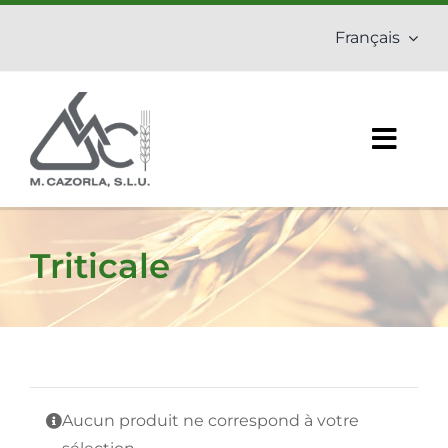
Skip
Français
to
content
Togg
Navig
Accueil
Triticale
Entreprise
Engrais
Phytosanitaires
Aucun produit ne correspond à votre
Produits en bio