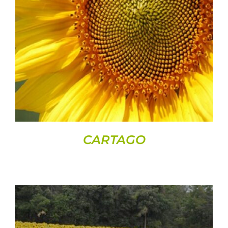
Semences
DETAILS
Divers
Fiches produits
Cultures
Contact
CARTAGO