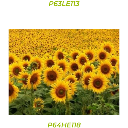
P63LE113
DETAILS
P64HE118