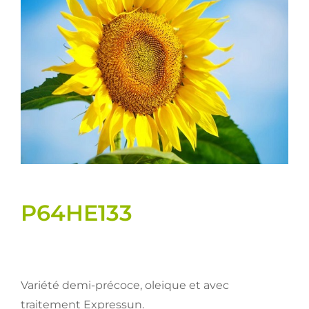
Semences
Divers
Fiches produits
Cultures
Contact
P64HE133
Variété demi-précoce, oleique et avec
traitement Expressun.