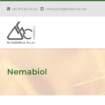
Skip
+34 972 50 44 43
infocazorla@telefonica.net
to
content
Nemabiol