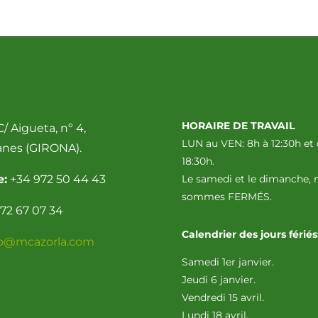
HORAIRE DE TRAVAIL
/ Aigueta, nº 4,
LUN au VEN: 8h à 12:30h et 
anes (GIRONA).
18:30h.
e:
+34 972 50 44 43
Le samedi et le dimanche, 
sommes FERMÉS.
72 67 07 34
Calendrier des jours fériés
fo@mcazorla.com
Samedi 1er janvier.
Jeudi 6 janvier.
Vendredi 15 avril.
Lundi 18 avril.