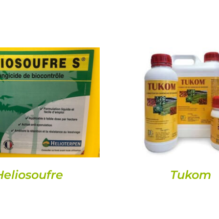
DETAILS
DETAILS
Heliosoufre
Tukom