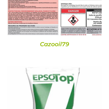
Cazooil79
DETAILS