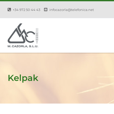
Skip
+34 972 50 44 43
infocazorla@telefonica.net
to
content
Kelpak