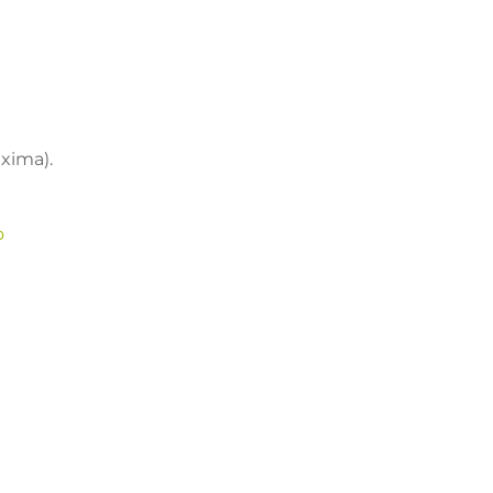
xima).
o