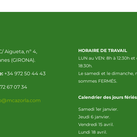
HORAIRE DE TRAVAIL
/ Aigueta, nº 4,
LUN au VEN: 8h à 12:30h et 
anes (GIRONA).
18:30h.
e:
+34 972 50 44 43
Le samedi et le dimanche, 
sommes FERMÉS.
72 67 07 34
Calendrier des jours fériés
fo@mcazorla.com
Samedi 1er janvier.
Jeudi 6 janvier.
Vendredi 15 avril.
Lundi 18 avril.