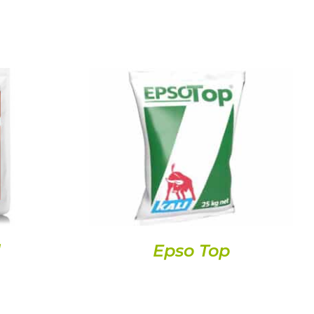
DETAILS
l
Epso Top