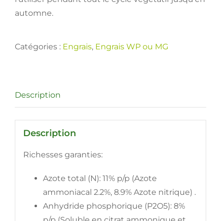
automne.
Catégories :
Engrais
,
Engrais WP ou MG
Description
Description
Richesses garanties:
Azote total (N): 11% p/p (Azote
ammoniacal 2.2%, 8.9% Azote nitrique) .
Anhydride phosphorique (P2O5): 8%
p/p (Soluble en citrat ammonique et