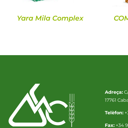
Yara Mila Complex
COM
Adreça:
C/
17761 Cab
Telèfon:
+
Fax:
+34 9