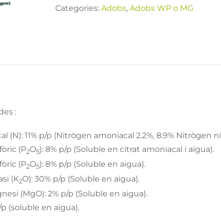
Categories:
Adobs
,
Adobs WP o MG
des :
al (N): 11% p/p (Nitrògen amoniacal 2.2%, 8.9% Nitrògen nít
fòric (P
O
): 8% p/p (Soluble en citrat amoniacal i aigua).
2
5
fòric (P
O
): 8% p/p (Soluble en aigua).
2
5
si (K
O): 30% p/p (Soluble en aigua).
2
esi (MgO): 2% p/p (Soluble en aigua).
/p (soluble en aigua).