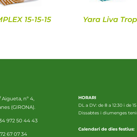
PLEX 15-15-15
Yara Liva Trop
HORARI
 Aigueta, nº 4,
DL a DV: de 8 a 12:30 i de 15
anes (GIRONA).
Dissabtes i diumenges te
34 972 50 44 43
Calendari de dies festius:
72 67 07 34