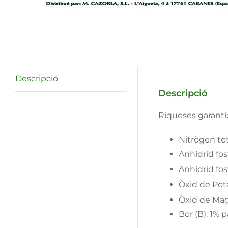
Descripció
Descripció
Riqueses garanti
Nitrògen tot
Anhídrid fos
Anhídrid fos
Òxid de Pota
Òxid de Magn
Bor (B): 1% p