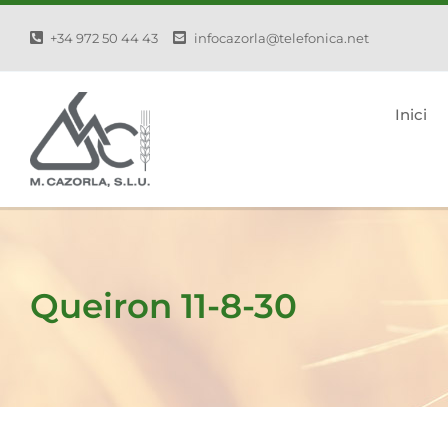
Skip
+34 972 50 44 43
infocazorla@telefonica.net
to
content
Inici
Queiron 11-8-30