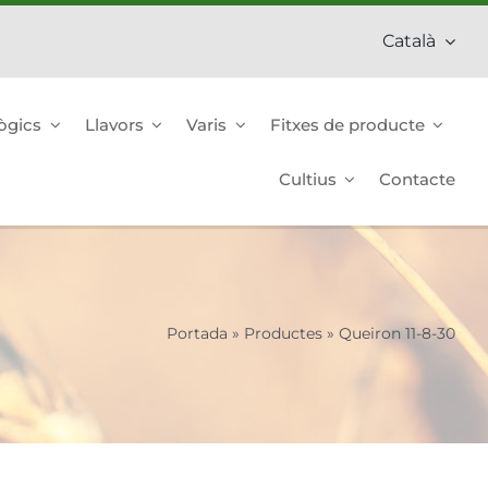
Català
ògics
Llavors
Varis
Fitxes de producte
Cultius
Contacte
Portada
»
Productes
»
Queiron 11-8-30