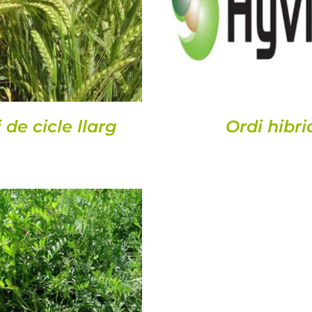
DETALLS
DETALLS
 de cicle llarg
Ordi hibri
DETALLS