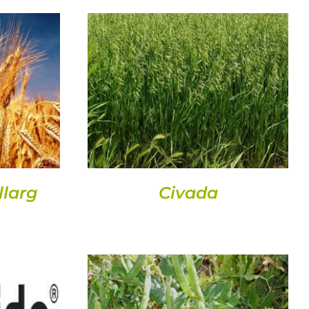
DETALLS
llarg
Civada