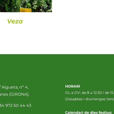
Veza
HORARI
 Aigueta, nº 4,
DL a DV: de 8 a 12:30 i de 15
anes (GIRONA).
Dissabtes i diumenges te
34 972 50 44 43
Calendari de dies festius: