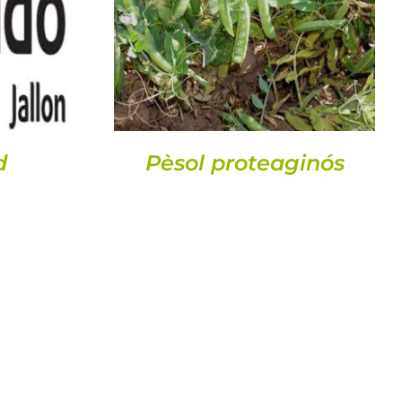
DETALLS
d
Pèsol proteaginós