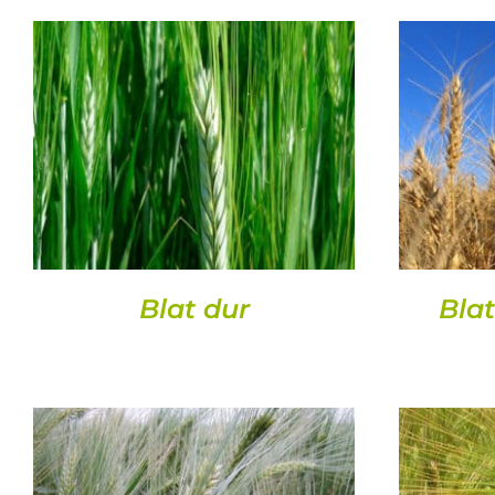
DETALLS
Blat dur
Blat