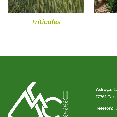
Triticales
Adreça:
C/
17761 Cab
Telèfon:
+