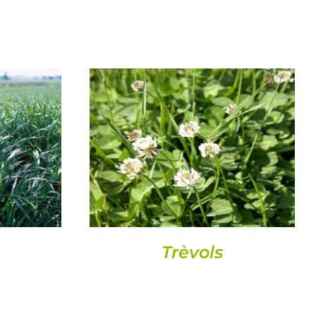
DETALLS
Trèvols