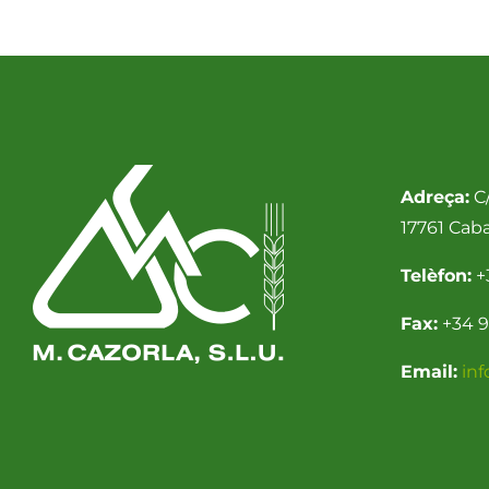
Adreça:
C/
17761 Cab
Telèfon:
+
Fax:
+34 9
Email:
in