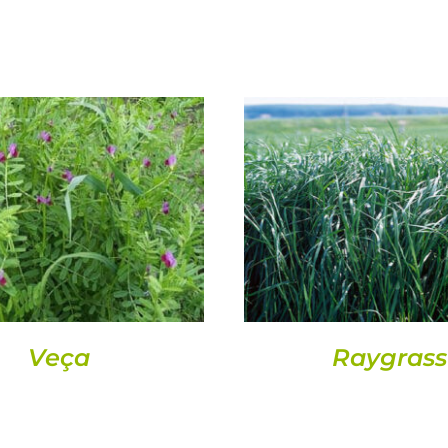
DETALLS
DETALLS
Veça
Raygrass