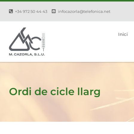
Skip
+34 972 50 44 43
infocazorla@telefonica.net
to
content
Inici
Ordi de cicle llarg