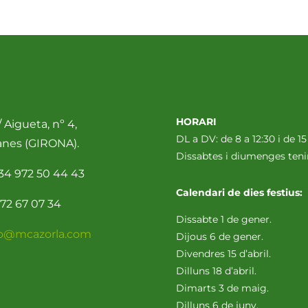
HORARI
 Aigueta, nº 4,
DL a DV: de 8 a 12:30 i de 15
anes (GIRONA).
Dissabtes i diumenges te
34 972 50 44 43
Calendari de dies festius:
72 67 07 34
Dissabte 1 de gener.
fo@mcazorla.com
Dijous 6 de gener.
Divendres 15 d’abril.
Dilluns 18 d’abril.
Dimarts 3 de maig.
Dilluns 6 de juny.