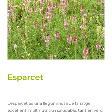
Llavors
Varis
Fitxes de producte
Cultius
Contacte
Esparcet
L’esparcet és una lleguminosa de farratge
excel·lent, molt nutritiu i saludable, tant en verd