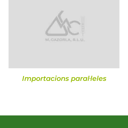
Llavors
DETALLS
Varis
Fitxes de producte
Cultius
Contacte
Importacions paral·leles