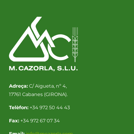
Adreça:
C/ Aigueta, nº 4,
17761 Cabanes (GIRONA).
Telèfon:
+34 972 50 44 43
Fax:
+34 972 67 07 34
Email:
info@mcazorla.com