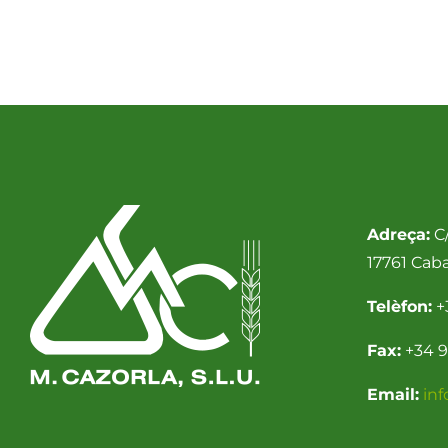
Adreça:
C/
17761 Cab
Telèfon:
+
Fax:
+34 9
Email:
in