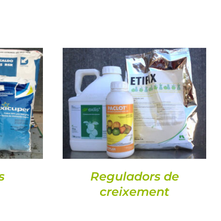
DETALLS
s
Reguladors de
creixement