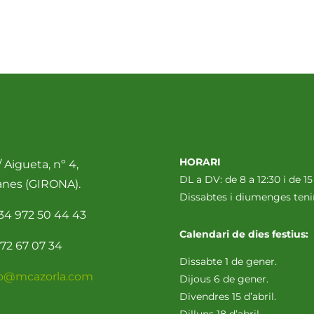
HORARI
 Aigueta, nº 4,
DL a DV: de 8 a 12:30 i de 15
anes (GIRONA).
Dissabtes i diumenges te
34 972 50 44 43
Calendari de dies festius:
72 67 07 34
Dissabte 1 de gener.
fo@mcazorla.com
Dijous 6 de gener.
Divendres 15 d’abril.