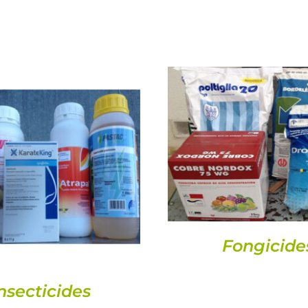
DETALLS
DETALLS
Fongicide
nsecticides