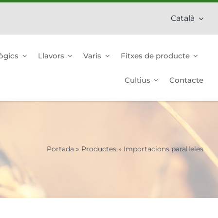
Català
ògics
Llavors
Varis
Fitxes de producte
Cultius
Contacte
Portada
»
Productes
»
Importacions paral·leles