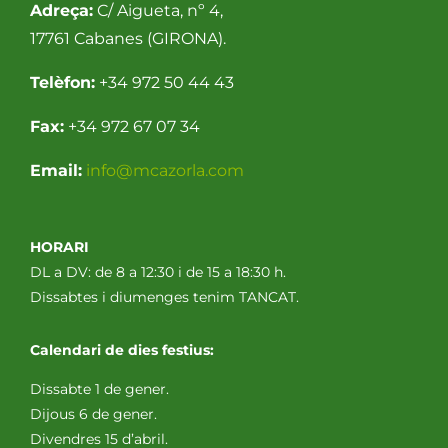
Adreça:
C/ Aigueta, nº 4,
17761 Cabanes (GIRONA).
Telèfon:
+34 972 50 44 43
Fax:
+34 972 67 07 34
Email:
info@mcazorla.com
HORARI
DL a DV: de 8 a 12:30 i de 15 a 18:30 h.
Dissabtes i diumenges tenim TANCAT.
Calendari de dies festius:
Dissabte 1 de gener.
Dijous 6 de gener.
Divendres 15 d’abril.