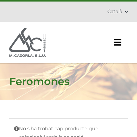
Skip
Català
to
content
Togg
Navig
Inici
Feromones
Empresa
Adobs
Fitosanitaris
No s'ha trobat cap producte que
Productes ecològics