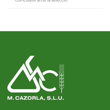
coincideixi amb la selecció.
Llavors
Varis
Fitxes de producte
Cultius
Contacte