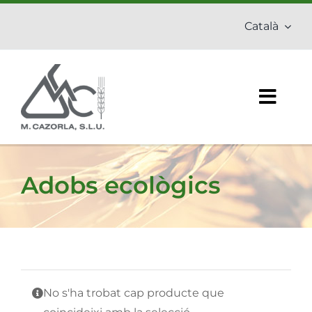
Skip
Català
to
content
Togg
Navig
Inici
Adobs ecològics
Empresa
Adobs
Fitosanitaris
No s'ha trobat cap producte que
Productes ecològics