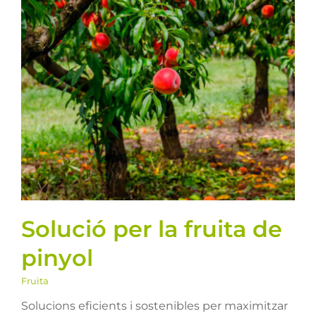
Llavors
Solució per la fruita de
Varis
pinyol
Fitxes de producte
Fruita
Cultius
Contacte
Solució per la fruita de
pinyol
Fruita
Solucions eficients i sostenibles per maximitzar