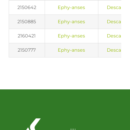
2150642
Ephy-anses
Descarreg
Llavors
2150885
Ephy-anses
Descarreg
Varis
2160421
Ephy-anses
Descarreg
Fitxes de producte
2150777
Ephy-anses
Descarreg
Cultius
Contacte