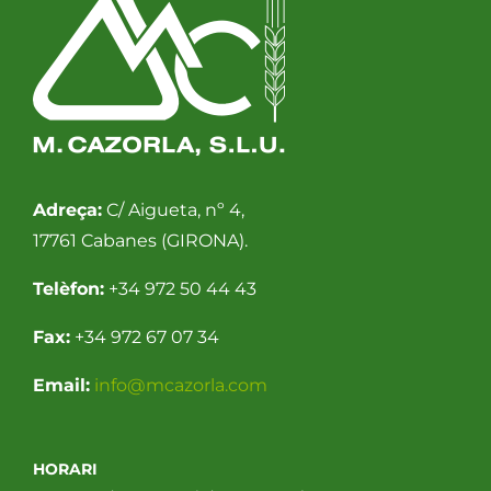
Adreça:
C/ Aigueta, nº 4,
17761 Cabanes (GIRONA).
Telèfon:
+34 972 50 44 43
Fax:
+34 972 67 07 34
Email:
info@mcazorla.com
HORARI