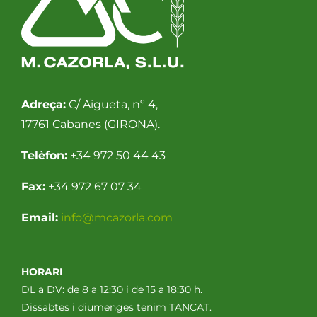
Adreça:
C/ Aigueta, nº 4,
17761 Cabanes (GIRONA).
Telèfon:
+34 972 50 44 43
Fax:
+34 972 67 07 34
Email:
info@mcazorla.com
HORARI
DL a DV: de 8 a 12:30 i de 15 a 18:30 h.
Dissabtes i diumenges tenim TANCAT.