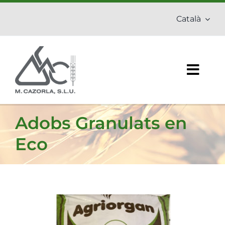
Skip
Català
to
content
Togg
Navig
Inici
Adobs Granulats en
Empresa
Eco
Adobs
Fitosanitaris
Productes ecològics