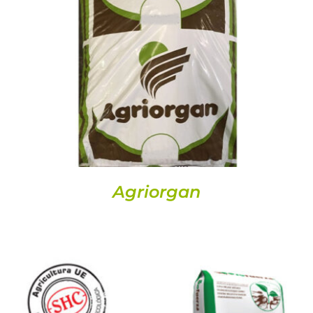
Llavors
DETALLS
Varis
Fitxes de producte
Cultius
Contacte
Agriorgan