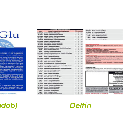
DETALLS
adob)
Delfin