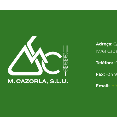
Adreça:
C/
17761 Cab
Telèfon:
+
Fax:
+34 9
Email:
in