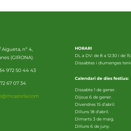
HORARI
 Aigueta, nº 4,
DL a DV: de 8 a 12:30 i de 15
anes (GIRONA).
Dissabtes i diumenges te
34 972 50 44 43
Calendari de dies festius:
72 67 07 34
Dissabte 1 de gener.
fo@mcazorla.com
Dijous 6 de gener.
Divendres 15 d’abril.
Dilluns 18 d’abril.
Dimarts 3 de maig.
Dilluns 6 de juny.