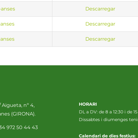
-anses
Descarregar
anses
Descarregar
anses
Descarregar
HORARI
 Aigueta, nº 4,
DL a DV: de 8 a 12:30 i de 15
anes (GIRONA).
Dissabtes i diumenges te
34 972 50 44 43
Calendari de dies festius: