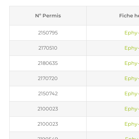
Nº Permis
Fiche h
2150795
Ephy-
2170510
Ephy-
2180635
Ephy-
2170720
Ephy-
2150742
Ephy-
2100023
Ephy-
2100023
Ephy-