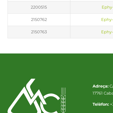
2200515
Ephy
2150762
Ephy-
2150763
Ephy-
Adreça:
C/
17761 Cab
Telèfon:
+