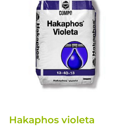
Llavors
Varis
Fitxes de producte
Cultius
Contacte
Hakaphos violeta