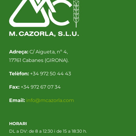
Adreça:
C/ Aigueta, nº 4,
17761 Cabanes (GIRONA).
Telèfon:
+34 972 50 44 43
Fax:
+34 972 67 07 34
Email:
info@mcazorla.com
HORARI
DL a DV: de 8 a 12:30 i de 15 a 18:30 h.