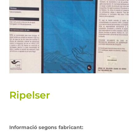
Llavors
Varis
Fitxes de producte
Cultius
Contacte
Ripelser
Informació segons fabricant: