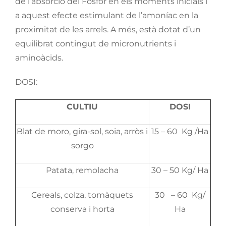
de l’absorció del Fòsfor en els moments inicials i
a aquest efecte estimulant de l’amoníac en la
proximitat de les arrels. A més, està dotat d’un
equilibrat contingut de micronutrients i
aminoàcids.
DOSI:
CULTIU
DOSI
Blat de moro, gira-sol, soia, arròs i
15 – 60 Kg /Ha
sorgo
Patata, remolacha
30 – 50 Kg/ Ha
Cereals, colza, tomàquets
30 – 60 Kg/
conserva i horta
Ha