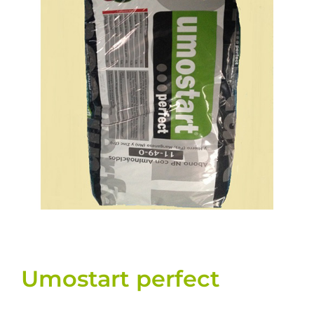
Llavors
Varis
Fitxes de producte
Cultius
Contacte
Umostart perfect