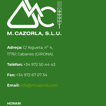
Adreça:
C/ Aigueta, nº 4,
17761 Cabanes (GIRONA).
Telèfon:
+34 972 50 44 43
Fax:
+34 972 67 07 34
Email:
info@mcazorla.com
HORARI