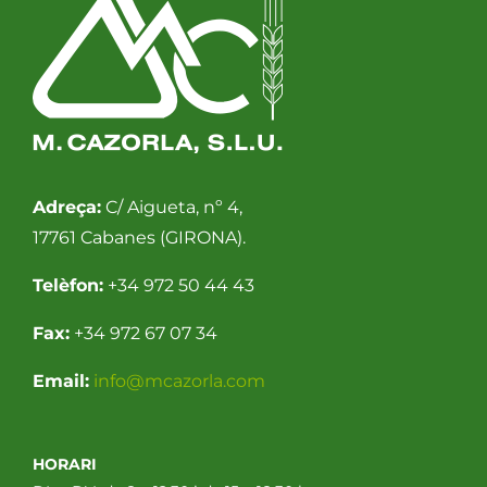
Adreça:
C/ Aigueta, nº 4,
17761 Cabanes (GIRONA).
Telèfon:
+34 972 50 44 43
Fax:
+34 972 67 07 34
Email:
info@mcazorla.com
HORARI