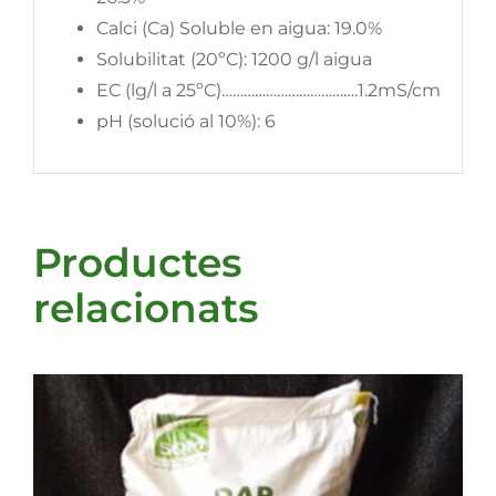
Calci (Ca) Soluble en aigua: 19.0%
Solubilitat (20ºC): 1200 g/l aigua
EC (lg/l a 25ºC)……………………………….1.2mS/cm
pH (solució al 10%): 6
Productes
relacionats