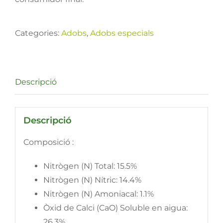
Categories:
Adobs
,
Adobs especials
Descripció
Descripció
Composició :
Nitrògen (N) Total: 15.5%
Nitrògen (N) Nítric: 14.4%
Nitrògen (N) Amoniacal: 1.1%
Òxid de Calci (CaO) Soluble en aigua:
26.3%