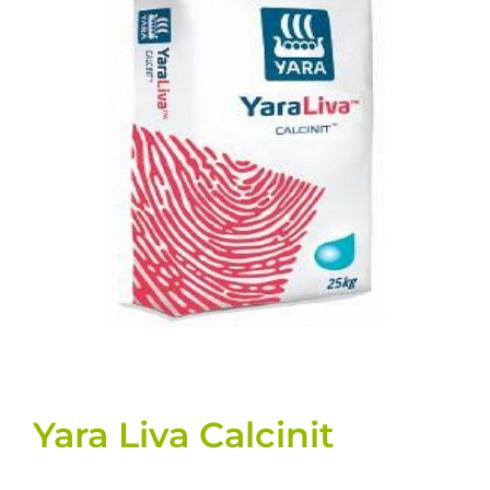
Llavors
Varis
Fitxes de producte
Cultius
Contacte
Yara Liva Calcinit