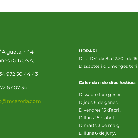
HORARI
 Aigueta, nº 4,
DL a DV: de 8 a 12:30 i de 15
anes (GIRONA).
Dissabtes i diumenges te
34 972 50 44 43
Calendari de dies festius:
72 67 07 34
Dissabte 1 de gener.
fo@mcazorla.com
Dijous 6 de gener.
Divendres 15 d’abril.
Dilluns 18 d’abril.
Dimarts 3 de maig.
Dilluns 6 de juny.