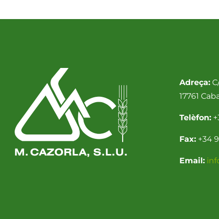
Adreça:
C/
17761 Cab
Telèfon:
+
Fax:
+34 9
Email:
in