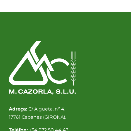
Adreça:
C/ Aigueta, nº 4,
17761 Cabanes (GIRONA).
Telèfon:
+34 972 50 44 43