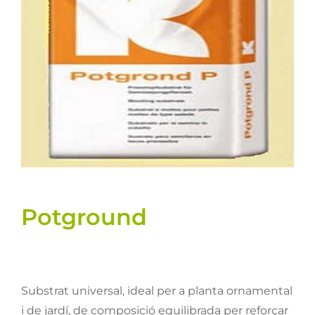
Llavors
Varis
Fitxes de producte
Cultius
Contacte
Potground
Substrat universal, ideal per a planta ornamental
i de jardí, de composició equilibrada per reforçar