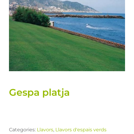
Llavors
Varis
Fitxes de producte
Cultius
Contacte
Gespa platja
Categories:
Llavors
,
Llavors d'espais verds