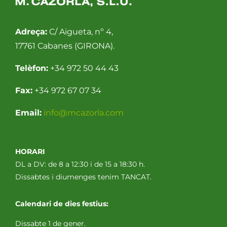
Adreça:
C/ Aigueta, nº 4,
17761 Cabanes (GIRONA).
Telèfon:
+34 972 50 44 43
Fax:
+34 972 67 07 34
Email:
info@mcazorla.com
HORARI
DL a DV: de 8 a 12:30 i de 15 a 18:30 h.
Dissabtes i diumenges tenim TANCAT.
Calendari de dies festius:
Dissabte 1 de gener.