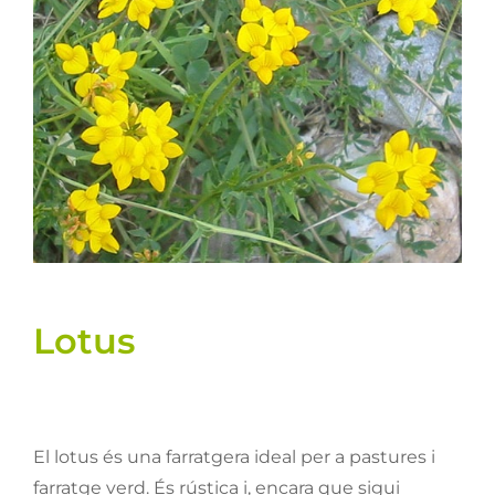
Llavors
Varis
Fitxes de producte
Cultius
Contacte
Lotus
El lotus és una farratgera ideal per a pastures i
farratge verd. És rústica i, encara que sigui