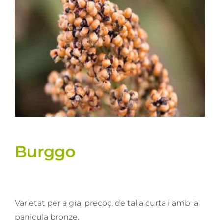
Llavors
Varis
Fitxes de producte
Cultius
Contacte
Burggo
Varietat per a gra, precoç, de talla curta i amb la
panicula bronze.