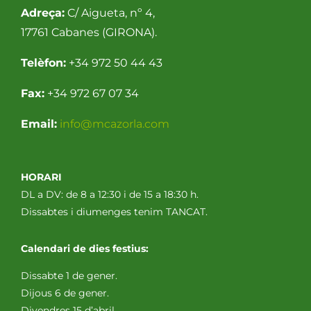
Adreça:
C/ Aigueta, nº 4,
17761 Cabanes (GIRONA).
Telèfon:
+34 972 50 44 43
Fax:
+34 972 67 07 34
Email:
info@mcazorla.com
HORARI
DL a DV: de 8 a 12:30 i de 15 a 18:30 h.
Dissabtes i diumenges tenim TANCAT.
Calendari de dies festius:
Dissabte 1 de gener.
Dijous 6 de gener.
Divendres 15 d’abril.