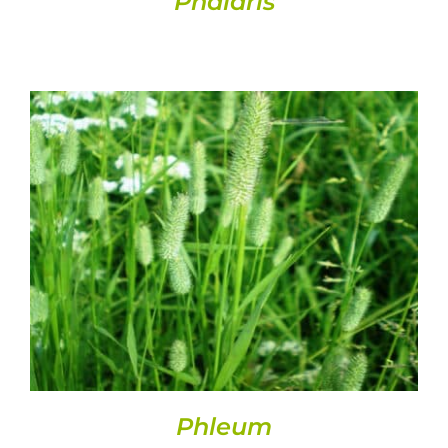
Phalaris
DETALLS
Phleum