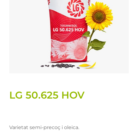
Llavors
Varis
Fitxes de producte
Cultius
Contacte
LG 50.625 HOV
Varietat semi-precoç i oleica.