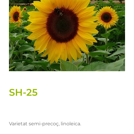
Llavors
Varis
Fitxes de producte
Cultius
Contacte
SH-25
Varietat semi-precoç, linoleica.