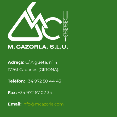
Adreça:
C/ Aigueta, nº 4,
17761 Cabanes (GIRONA).
Telèfon:
+34 972 50 44 43
Fax:
+34 972 67 07 34
Email:
info@mcazorla.com